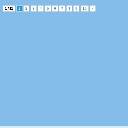
1 / 11
1
2
3
4
5
6
7
8
9
10
»