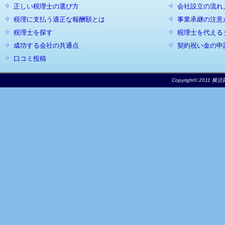
正しい税理士の選び方
会社設立の流れ
税理に支払う適正な報酬額とは
事業承継の注意
税理士を探す
税理士を代える
成功する会社の共通点
契約祝い金の申
口コミ投稿
Copyright© 2011 横