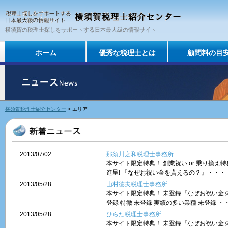
横須賀の税理士探しをサポートする日本最大級の情報サイト
ホーム
優秀な税理士とは
顧問料の目
横須賀税理士紹介センター
> エリア
2013/07/02
那須川之和税理士事務所
本サイト限定特典！ 創業祝い or 乗り換え特
進呈! 『なぜお祝い金を貰えるの？』・・・
2013/05/28
山村徳夫税理士事務所
本サイト限定特典！ 未登録『なぜお祝い金を
登録 特徴 未登録 実績の多い業種 未登録 ・
2013/05/28
ひらた税理士事務所
本サイト限定特典！ 未登録『なぜお祝い金を